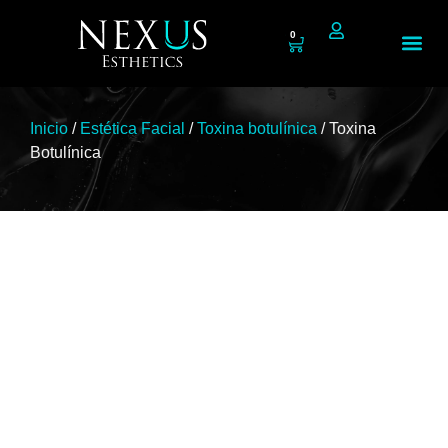
0
Tienda N
Inicio
/
Estética Facial
/
Toxina botulínica
/ Toxina
Botulínica