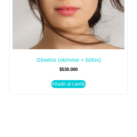
Glowtox (skinvive + bótox)
$
530.000
Añadir al carrito