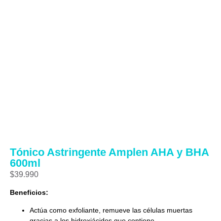
Tónico Astringente Amplen AHA y BHA
600ml
$
39.990
Beneficios:
Actúa como exfoliante, remueve las células muertas
gracias a los hidroxiácidos que contiene.