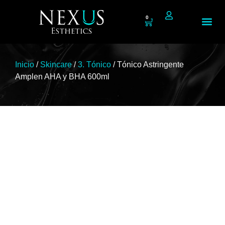
0
Tienda N
Inicio
/
Skincare
/
3. Tónico
/ Tónico Astringente
Amplen AHA y BHA 600ml