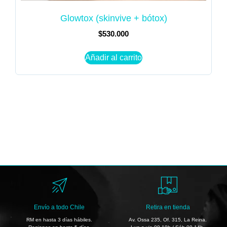
Glowtox (skinvive + bótox)
$
530.000
Añadir al carrito
Envío a todo Chile
Retira en tienda
RM en hasta 3 días hábiles.
Av. Ossa 235, Of. 315, La Reina.