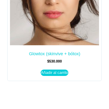
Glowtox (skinvive + bótox)
$
530.000
Añadir al carrito