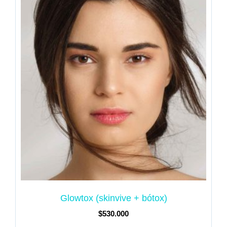
Glowtox (skinvive + bótox)
$
530.000