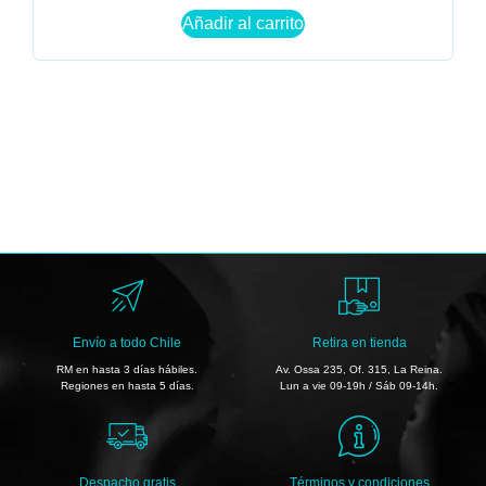
Añadir al carrito
Envío a todo Chile
Retira en tienda
RM en hasta 3 días hábiles.
Av. Ossa 235, Of. 315, La Reina.
Regiones en hasta 5 días.
Lun a vie 09-19h / Sáb 09-14h.
Despacho gratis
Términos y condiciones