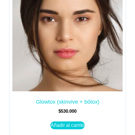
Glowtox (skinvive + bótox)
$
530.000
Añadir al carrito