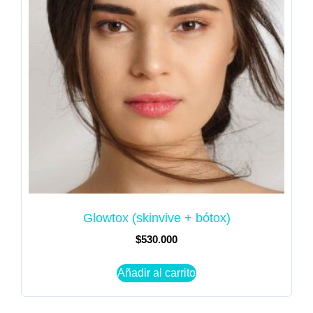
Glowtox (skinvive + bótox)
$
530.000
Añadir al carrito