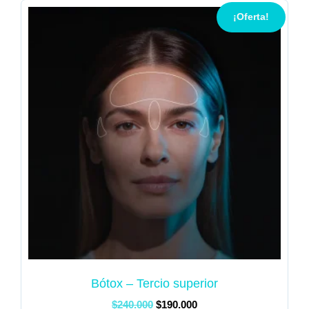
¡Oferta!
Bótox – Tercio superior
$
240.000
$
190.000