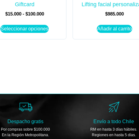
Giftcard
Lifting facial personali
$
15.000
-
$
100.000
$
985.000
Seleccionar opciones
Añadir al carrito
Despacho gratis
Envío a todo Chile
Por compras sobre $100.000
RM en hasta 3 días hábiles.
En la Región Metropolitana.
Regiones en hasta 5 días.