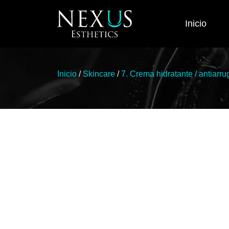
Inicio
Inicio
/
Skincare
/
7. Crema hidratante / antiarru