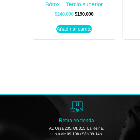
Bótox – Tercio superior
$
240.000
$
190.000
Añadir al carrito
Retira en tienda
Av. Ossa 235, Of. 315, La Reina.
Lun a vie 09-19h / Sáb 09-14h.