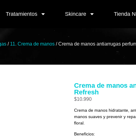
Tratamientos
Skincare
Tienda 
gas
/
11. Crema de manos
/ Crema de manos antiarrugas perfum
Crema de manos ant
Refresh
$
10.990
Crema de manos hidratante, ant
manos suaves y prevenir y repa
floral.
Beneficios: