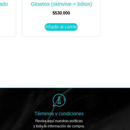
zado
Glowtox (skinvive + bótox)
$
530.000
Añadir al carrito
Términos y condiciones
Revisa aquí nuestras políticas
y toda la información de compra.