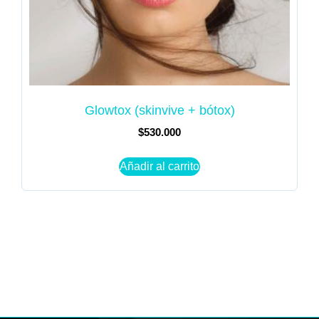
Glowtox (skinvive + bótox)
$
530.000
Añadir al carrito