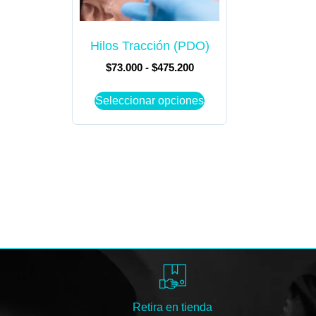
Hilos Tracción (PDO)
$
73.000
-
$
475.200
Seleccionar opciones
Retira en tienda