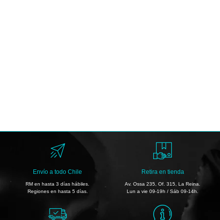
Envío a todo Chile
Retira en tienda
RM en hasta 3 días hábiles.
Av. Ossa 235, Of. 315, La Reina.
Regiones en hasta 5 días.
Lun a vie 09-19h / Sáb 09-14h.