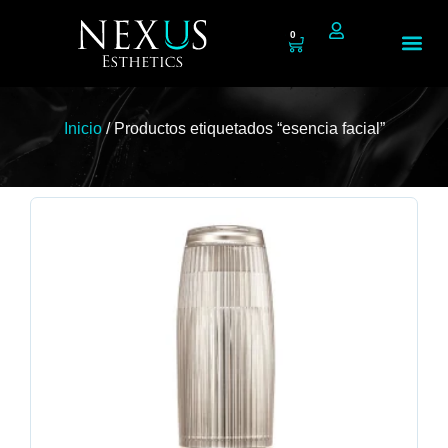
0
Tienda N
Inicio
/ Productos etiquetados “esencia facial”