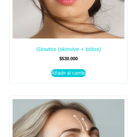
Glowtox (skinvive + bótox)
$
530.000
Añadir al carrito