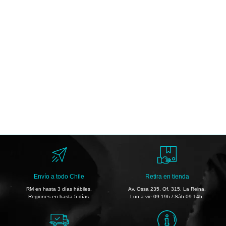
Envío a todo Chile
Retira en tienda
RM en hasta 3 días hábiles.
Av. Ossa 235, Of. 315, La Reina.
Regiones en hasta 5 días.
Lun a vie 09-19h / Sáb 09-14h.