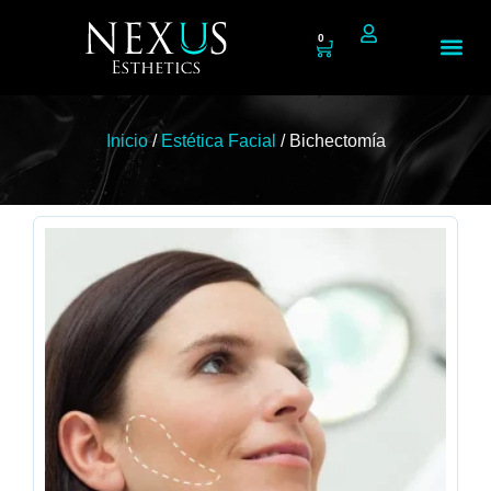
0
Tienda N
Inicio
/
Estética Facial
/ Bichectomía